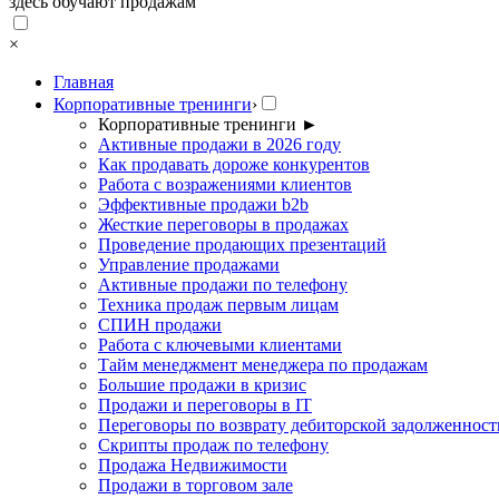
здесь обучают продажам
×
Главная
Корпоративные тренинги
›
Корпоративные тренинги
►
Активные продажи в 2026 году
Как продавать дороже конкурентов
Работа с возражениями клиентов
Эффективные продажи b2b
Жесткие переговоры в продажах
Проведение продающих презентаций
Управление продажами
Активные продажи по телефону
Техника продаж первым лицам
СПИН продажи
Работа с ключевыми клиентами
Тайм менеджмент менеджера по продажам
Большие продажи в кризис
Продажи и переговоры в IT
Переговоры по возврату дебиторской задолженност
Скрипты продаж по телефону
Продажа Недвижимости
Продажи в торговом зале