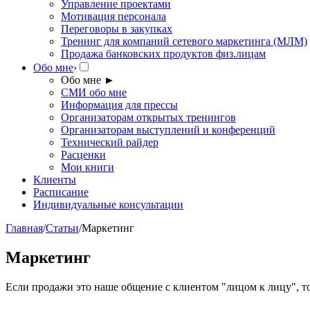
Управление проектами
Мотивация персонала
Переговоры в закупках
Тренинг для компаний сетевого маркетинга (МЛМ)
Продажа банковских продуктов физ.лицам
Обо мне
›
Обо мне
►
СМИ обо мне
Информация для прессы
Организаторам открытых тренингов
Организаторам выступлений и конференций
Технический райдер
Расценки
Мои книги
Клиенты
Расписание
Индивидуальные консультации
Главная
/
Статьи
/
Маркетинг
Маркетинг
Если продажи это наше общение с клиентом "лицом к лицу", то