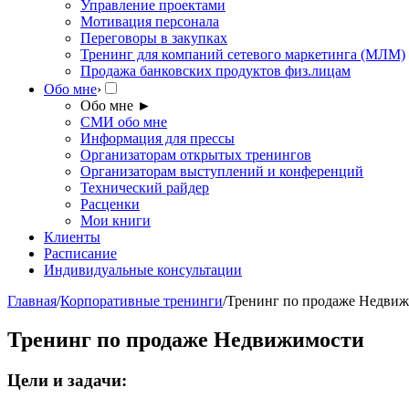
Управление проектами
Мотивация персонала
Переговоры в закупках
Тренинг для компаний сетевого маркетинга (МЛМ)
Продажа банковских продуктов физ.лицам
Обо мне
›
Обо мне
►
СМИ обо мне
Информация для прессы
Организаторам открытых тренингов
Организаторам выступлений и конференций
Технический райдер
Расценки
Мои книги
Клиенты
Расписание
Индивидуальные консультации
Главная
/
Корпоративные тренинги
/
Тренинг по продаже Недви
Тренинг по продаже Недвижимости
Цели и задачи: