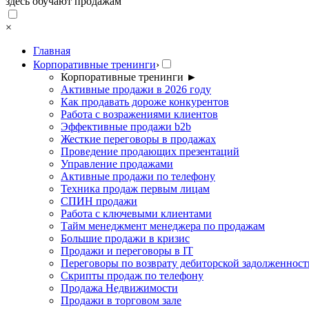
здесь обучают продажам
×
Главная
Корпоративные тренинги
›
Корпоративные тренинги
►
Активные продажи в 2026 году
Как продавать дороже конкурентов
Работа с возражениями клиентов
Эффективные продажи b2b
Жесткие переговоры в продажах
Проведение продающих презентаций
Управление продажами
Активные продажи по телефону
Техника продаж первым лицам
СПИН продажи
Работа с ключевыми клиентами
Тайм менеджмент менеджера по продажам
Большие продажи в кризис
Продажи и переговоры в IT
Переговоры по возврату дебиторской задолженност
Скрипты продаж по телефону
Продажа Недвижимости
Продажи в торговом зале