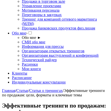
Продажи в торговом зале
Управление проектами
Мотивация персонала
Переговоры в закупках
Тренинг для компаний сетевого маркетинга
(МЛМ)
Продажа банковских продуктов физ.лицам
Обо мне
›
Обо мне
►
СМИ обо мне
Информация для прессы
Организаторам открытых тренингов
Организаторам выступлений и конференций
Технический райдер
Расценки
Мои книги
Клиенты
Расписание
Индивидуальные консультации
Главная
/
Статьи
/
Статьи о тренингах
/
Эффективные тренинги
по продажам: цели, форматы и ключевые темы
Эффективные тренинги по продажам: