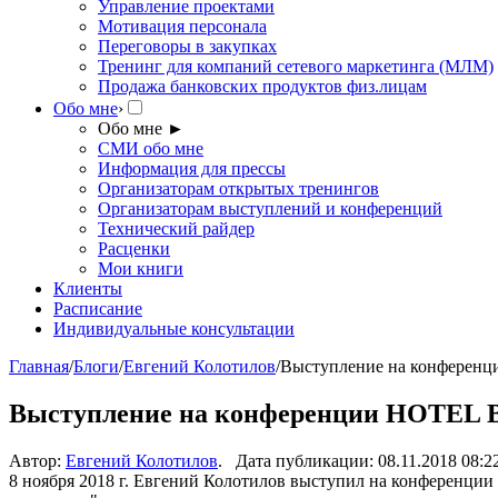
Управление проектами
Мотивация персонала
Переговоры в закупках
Тренинг для компаний сетевого маркетинга (МЛМ)
Продажа банковских продуктов физ.лицам
Обо мне
›
Обо мне
►
СМИ обо мне
Информация для прессы
Организаторам открытых тренингов
Организаторам выступлений и конференций
Технический райдер
Расценки
Мои книги
Клиенты
Расписание
Индивидуальные консультации
Главная
/
Блоги
/
Евгений Колотилов
/
Выступление на конференц
Выступление на конференции HOTEL Bu
Автор:
Евгений Колотилов
. Дата публикации: 08.11.2018 08:2
8 ноября 2018 г. Евгений Колотилов выступил на конференции