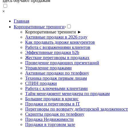
здесь обучают продажам
×
Главная
Корпоративные тренинги
›
Корпоративные тренинги
►
Активные продажи в 2026 году
Как продавать дороже конкурентов
Работа с возражениями клиентов
Эффективные продажи b2b
Жесткие переговоры в продажах
Проведение продающих презентаций
Управление продажами
Активные продажи по телефону
Техника продаж первым лицам
СПИН продажи
Работа с ключевыми клиентами
Тайм менеджмент менеджера по продажам
Большие продажи в кризис
Продажи и переговоры в IT
Переговоры по возврату дебиторской задолженност
Скрипты продаж по телефону
Продажа Недвижимости
Продажи в торговом зале