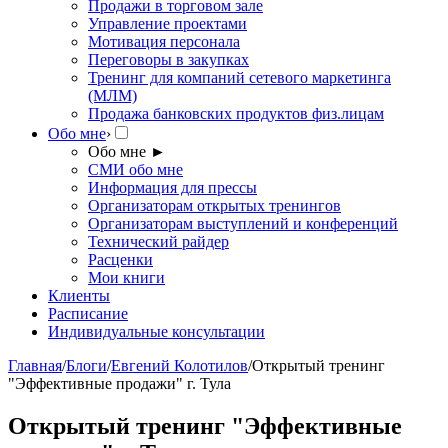
Продажи в торговом зале
Управление проектами
Мотивация персонала
Переговоры в закупках
Тренинг для компаний сетевого маркетинга
(МЛМ)
Продажа банковских продуктов физ.лицам
Обо мне
›
Обо мне
►
СМИ обо мне
Информация для прессы
Организаторам открытых тренингов
Организаторам выступлений и конференций
Технический райдер
Расценки
Мои книги
Клиенты
Расписание
Индивидуальные консультации
Главная
/
Блоги
/
Евгений Колотилов
/
Открытый тренинг
"Эффективные продажи" г. Тула
Открытый тренинг "Эффективные