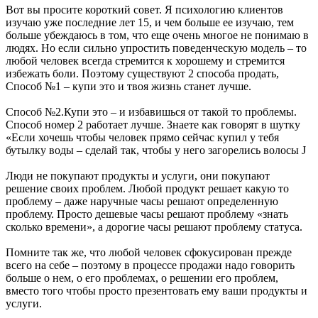
Вот вы просите короткий совет. Я психологию клиентов
изучаю уже последние лет 15, и чем больше ее изучаю, тем
больше убеждаюсь в том, что еще очень многое не понимаю в
людях. Но если сильно упростить поведенческую модель – то
любой человек всегда стремится к хорошему и стремится
избежать боли. Поэтому существуют 2 способа продать,
Способ №1 – купи это и твоя жизнь станет лучше.
Способ №2.Купи это – и избавишься от такой то проблемы.
Способ номер 2 работает лучше. Знаете как говорят в шутку
«Если хочешь чтобы человек прямо сейчас купил у тебя
бутылку воды – сделай так, чтобы у него загорелись волосы J
Люди не покупают продукты и услуги, они покупают
решение своих проблем. Любой продукт решает какую то
проблему – даже наручные часы решают определенную
проблему. Просто дешевые часы решают проблему «знать
сколько времени», а дорогие часы решают проблему статуса.
Помните так же, что любой человек сфокусирован прежде
всего на себе – поэтому в процессе продажи надо говорить
больше о нем, о его проблемах, о решении его проблем,
вместо того чтобы просто презентовать ему ваши продукты и
услуги.