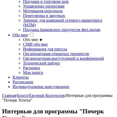
Продажи в торговом зале
Управление проектами
Мотивация персонала
Переговоры в закупках
Тренинг для компаний сетевого маркетинга
(МЛМ)
Продажа банковских продуктов физ.лицам
Обо мне
›
Обо мне
►
СМИ обо мне
Информация для прессы
Организаторам открытых тренингов
Организаторам выступлений и конференций
Технический райдер
Расценки
Мои книги
Клиенты
Расписание
Индивидуальные консультации
Главная
/
Блоги
/
Евгений Колотилов
/
Интервью для программы
"Почерк Успеха"
Интервью для программы "Почерк