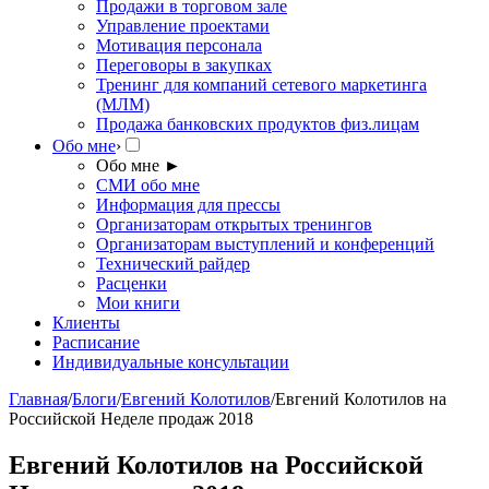
Продажи в торговом зале
Управление проектами
Мотивация персонала
Переговоры в закупках
Тренинг для компаний сетевого маркетинга
(МЛМ)
Продажа банковских продуктов физ.лицам
Обо мне
›
Обо мне
►
СМИ обо мне
Информация для прессы
Организаторам открытых тренингов
Организаторам выступлений и конференций
Технический райдер
Расценки
Мои книги
Клиенты
Расписание
Индивидуальные консультации
Главная
/
Блоги
/
Евгений Колотилов
/
Евгений Колотилов на
Российской Неделе продаж 2018
Евгений Колотилов на Российской