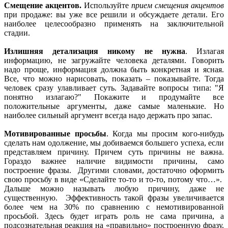
Смещение акцентов.
Используйте
прием смещения акцентов
при продаже: вы уже все решили и обсуждаете детали. Его
наиболее целесообразно применять на заключительной
стадии.
Излишняя детализация никому не нужна
. Излагая
информацию, не загружайте человека деталями. Говорить
надо проще, информация должна быть конкретная и ясная.
Все, что можно нарисовать, показать – показывайте. Тогда
человек сразу улавливает суть. Задавайте вопросы типа: "Я
понятно излагаю?" Покажите и продумайте все
положительные аргументы, даже самые маленькие. Но
наиболее сильный аргумент всегда надо держать про запас.
Мотивированные просьбы
. Когда мы просим кого-нибудь
сделать нам одолжение, мы добиваемся большего успеха, если
представляем причину. Причем суть причины не важна.
Гораздо важнее наличие видимости причины, само
построение фразы. Другими словами, достаточно оформить
свою просьбу в виде «Сделайте то-то и то-то, потому что…».
Дальше можно называть любую причину, даже не
существенную. Эффективность такой фразы увеличивается
более чем на 30% по сравнению с немотивированной
просьбой. Здесь будет играть роль не сама причина, а
подсознательная реакция на «правильно» построенную фразу.