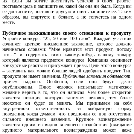
их. Если вы хотите достигнуть успехов в своей работе,
поставьте цель и запишите ее, какой бы она ни была. Когда вы
ее достигните, поставьте другую и опять запишите ее. Таким
образом, вы стартуете и бежите, а не топчетесь на одном
месте.
Публичное высказывание своего отношения к продукту.
Устройте конкурс: "25, 50 или 100 слов". Каждый участник
сочиняет краткое письменное заявление, которое должно
начинаться словами: "Мне нравится этот продукт, потому
что…" и содержать гимн какому-нибудь вашему товару,
который является предметом конкурса. Компания оценивает
конкурсные работы и присуждает призы. Цель этого конкурса
– заставить как можно больше людей одобрить продукт. Тип
продукта не имеет значения.
Публичные заявления обязывают
,
причем надолго. Особенно, если они будут где-то
опубликованы. Плюс человек испытывает магическое
желание верить в то, что он написал. Чем более открытой
является позиция, которую занимает человек, тем более
неохотно он будет ее менять. Мы принимаем на себя
внутреннюю ответственность за выбранную форму
поведения, когда думаем, что предпочли ее при отсутствии
сильного внешнего давления. Крупное вознаграждение
является одним из видов внешнего воздействия (ожидание
крупного материального вознаграждения может даже