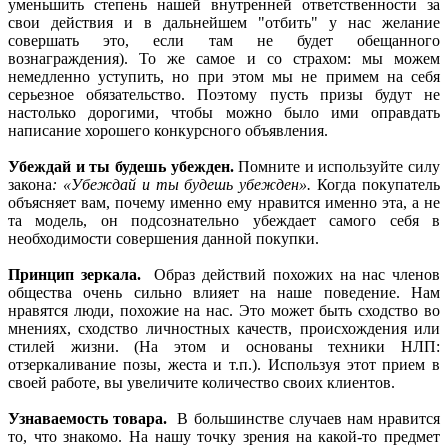
уменьшить степень нашей внутренней ответственности за
свои действия и в дальнейшем "отбить" у нас желание
совершать это, если там не будет обещанного
вознаграждения). То же самое и со страхом: мы можем
немедленно уступить, но при этом мы не примем на себя
серьезное обязательство. Поэтому пусть призы будут не
настолько дорогими, чтобы можно было ими оправдать
написание хорошего конкурсного объявления.
Убеждай и ты будешь убежден.
Помните и используйте силу
закона
: «Убеждай и ты будешь убежден».
Когда покупатель
объясняет вам, почему именно ему нравится именно эта, а не
та модель, он подсознательно убеждает самого себя в
необходимости совершения данной покупки.
Принцип зеркала.
Образ действий похожих на нас членов
общества очень сильно влияет на наше поведение. Нам
нравятся люди, похожие на нас. Это может быть сходство во
мнениях, сходство личностных качеств, происхождения или
стилей жизни. (На этом и основаны техники НЛП:
отзеркаливание позы, жеста и т.п.). Используя этот прием в
своей работе, вы увеличите количество своих клиентов.
Узнаваемость товара.
В большинстве случаев нам нравится
то, что знакомо. На нашу точку зрения на какой-то предмет