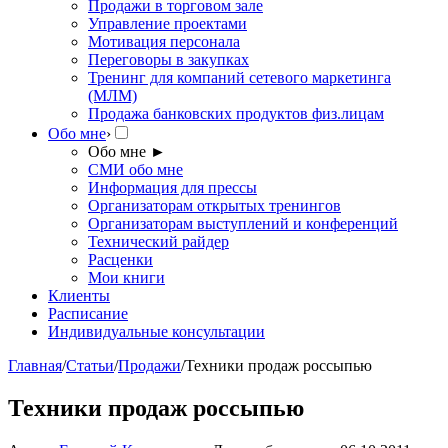
Продажи в торговом зале
Управление проектами
Мотивация персонала
Переговоры в закупках
Тренинг для компаний сетевого маркетинга
(МЛМ)
Продажа банковских продуктов физ.лицам
Обо мне
›
Обо мне
►
СМИ обо мне
Информация для прессы
Организаторам открытых тренингов
Организаторам выступлений и конференций
Технический райдер
Расценки
Мои книги
Клиенты
Расписание
Индивидуальные консультации
Главная
/
Статьи
/
Продажи
/
Техники продаж россыпью
Техники продаж россыпью