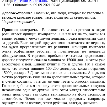
Автор:
Евгений Колотилов
. Дата публикации: 06.10.2011
11:56 Обновлено: 09.09.2021 07:48
Дорогое=хорошее.
Помните, что люди, которые не уверены в
высоком качестве товара, часто пользуются стереотипом:
"
дорогое=хорошее
".
Принцип контраста.
В человеческом восприятии важную
роль играет
принцип контраста
. Он влияет на то, какой мы
видим разницу между двумя вещами, представленными одна
за другой. Если второй предмет явно отличается от первого,
мы будем преувеличивать их различия. Принцип контраста
очень эффективно работает и практически не поддается
обнаружению. В торговле прибыльнее сначала представлять
дорогие предметы: сначала машина за 15000 дол., а затем уже
аксессуары к ней. Клиент купит и то, и другое. Ну, в самом
деле, что значат лишние 100-200 долларов, когда потрачено
15000 долларов? Даже смешно о них и вспоминать. А ведь так
можно раскрутить клиента на дополнительные траты, которые
в сумме составят, чуть ли не еще треть стоимости машины.
Главное добиваться от покупателя дополнительных покупок
независимо одна от другой. При этом каждая относительно
малая цена будет выглядеть выигрышно на фоне стоимости
автомобиля. Точно так же можно продавать, например,
одежду: сначала костюм, затем рубашка, галстук, джемпер…