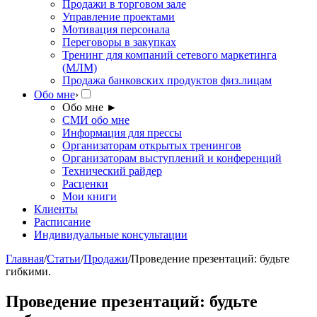
Продажи в торговом зале
Управление проектами
Мотивация персонала
Переговоры в закупках
Тренинг для компаний сетевого маркетинга
(МЛМ)
Продажа банковских продуктов физ.лицам
Обо мне
›
Обо мне
►
СМИ обо мне
Информация для прессы
Организаторам открытых тренингов
Организаторам выступлений и конференций
Технический райдер
Расценки
Мои книги
Клиенты
Расписание
Индивидуальные консультации
Главная
/
Статьи
/
Продажи
/
Проведение презентаций: будьте
гибкими.
Проведение презентаций: будьте