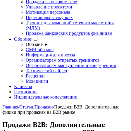
Продажи в торговом зале
Управление проектами
Мотивация персонала
Переговоры в закупках
Тренинг для компаний сетевого маркетинга
(МЛМ)
Продажа банковских продуктов физ.лицам
Обо мне
›
Обо мне
►
СМИ обо мне
Информация для прессы
Организаторам открытых тренингов
Организаторам выступлений и конференций
Технический райдер
Расценки
Мои книги
Клиенты
Расписание
Индивидуальные консультации
Главная
/
Статьи
/
Продажи
/
Продажи В2В: Дополнительные
фишки при продажах на B2B рынке
Продажи В2В: Дополнительные