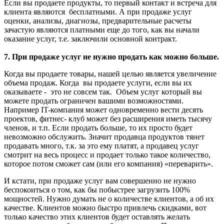
Если вы продаете продукты, то первый контакт и встреча для
клиента являются бесплатными. А при продаже услуг
оценки, анализы, диагнозы, предварительные расчеты
зачастую являются платными еще до того, как вы начали
оказание услуг, т.е. заключили основной контракт.
7. При продаже услуг не нужно продать как можно больше.
Когда вы продаете товары, нашей целью является увеличение
объема продаж. Когда вы продаете услуги, если вы их
оказываете - это не совсем так. Объем услуг который вы
можете продать ограничен вашими возможностями.
Например IT-компания может одновременно вести десять
проектов, фитнес- клуб может без расширения иметь тысячу
членов, и т.п. Если продать больше, то их просто будет
невозможно обслужить. Значит продавца продуктов тянет
продавать много, т.к. за это ему платят, а продавец услуг
смотрит на весь процесс и продает только такое количество,
которое потом сможет сам (или его компания) «переварить».
И кстати, при продаже услуг вам совершенно не нужно
беспокоиться о том, как бы побыстрее загрузить 100%
мощностей. Нужно думать не о количестве клиентов, а об их
качестве. Клиентов можно быстро привлечь скидками, вот
только качество этих клиентов будет оставлять желать