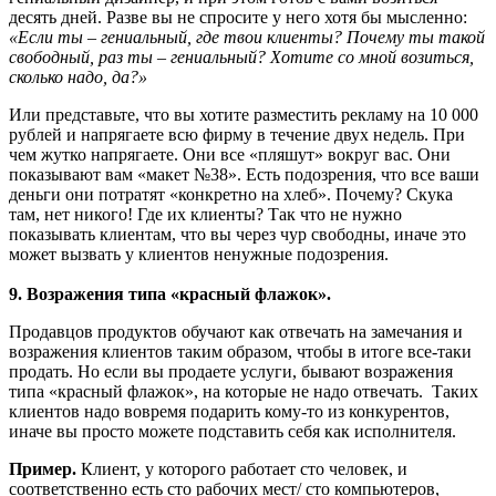
десять дней. Разве вы не спросите у него хотя бы мысленно:
«Если ты – гениальный, где твои клиенты? Почему ты такой
свободный, раз ты – гениальный? Хотите со мной возиться,
сколько надо, да?»
Или представьте, что вы хотите разместить рекламу на 10 000
рублей и напрягаете всю фирму в течение двух недель. При
чем жутко напрягаете. Они все «пляшут» вокруг вас. Они
показывают вам «макет №38». Есть подозрения, что все ваши
деньги они потратят «конкретно на хлеб». Почему? Скука
там, нет никого! Где их клиенты? Так что не нужно
показывать клиентам, что вы через чур свободны, иначе это
может вызвать у клиентов ненужные подозрения.
9. Возражения типа «красный флажок».
Продавцов продуктов обучают как отвечать на замечания и
возражения клиентов таким образом, чтобы в итоге все-таки
продать. Но если вы продаете услуги, бывают возражения
типа «красный флажок», на которые не надо отвечать. Таких
клиентов надо вовремя подарить кому-то из конкурентов,
иначе вы просто можете подставить себя как исполнителя.
Пример.
Клиент, у которого работает сто человек, и
соответственно есть сто рабочих мест/ сто компьютеров,