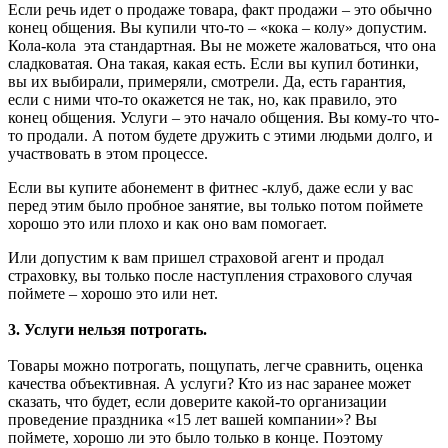
Если речь идет о продаже товара, факт продажи – это обычно
конец общения. Вы купили что-то – «кока – колу» допустим.
Кола-кола эта стандартная. Вы не можете жаловаться, что она
сладковатая. Она такая, какая есть. Если вы купил ботинки,
вы их выбирали, примеряли, смотрели. Да, есть гарантия,
если с ними что-то окажется не так, но, как правило, это
конец общения. Услуги – это начало общения. Вы кому-то что-
то продали. А потом будете дружить с этими людьми долго, и
участвовать в этом процессе.
Если вы купите абонемент в фитнес -клуб, даже если у вас
перед этим было пробное занятие, вы только потом поймете
хорошо это или плохо и как оно вам помогает.
Или допустим к вам пришел страховой агент и продал
страховку, вы только после наступления страхового случая
поймете – хорошо это или нет.
3. Услуги нельзя потрогать.
Товары можно потрогать, пощупать, легче сравнить, оценка
качества объективная. А услуги? Кто из нас заранее может
сказать, что будет, если доверите какой-то организации
проведение праздника «15 лет вашей компании»? Вы
поймете, хорошо ли это было только в конце. Поэтому