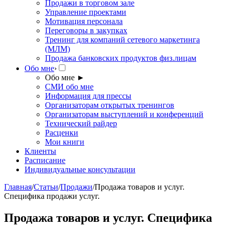
Продажи в торговом зале
Управление проектами
Мотивация персонала
Переговоры в закупках
Тренинг для компаний сетевого маркетинга
(МЛМ)
Продажа банковских продуктов физ.лицам
Обо мне
›
Обо мне
►
СМИ обо мне
Информация для прессы
Организаторам открытых тренингов
Организаторам выступлений и конференций
Технический райдер
Расценки
Мои книги
Клиенты
Расписание
Индивидуальные консультации
Главная
/
Статьи
/
Продажи
/
Продажа товаров и услуг.
Специфика продажи услуг.
Продажа товаров и услуг. Специфика