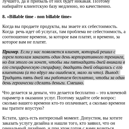
лучшего, да и прибыль от них будет никакая. Поэтому
набирайте клиентскую базу медленно, но качественно.
8. «Billable time - non billable time»
Когда вы продаете продукты, вы знаете их себестоимость.
Когда речь идет об услугах, там проблема не себестоимость, а
соотношение времени, за которое вам платят, и времени, за
которое вам не платят.
Пример
. Если у нас появляется клиент, который решил с
горем пополам заказать один день корпоративного тренинга,
но для этого он хочет, чтобы мы пятнадцать дней вникали в
его специфическую специфику, двадцать дней общались с его
клиентами (а то вдруг мы ошибемся, мало ли что). Вывод:
Тридцать пять дней мы работаем бесплатно, чтобы за один
день героически сделать деньги. Смешно.
Что делается за деньги, что делается бесплатно – это ключевой
параметр в оказании услуг. Поэтому задайте себе вопрос:
сколько вашего времени кто-то оплачивает, а сколько времени
вы тратите впустую?
Кстати, здесь есть интересный момент. Допустим, вы хотите
заказать услугу дизайна и нашли того, кто заявил, что он
гениальный дизайнер, и при этом готов с вами возиться