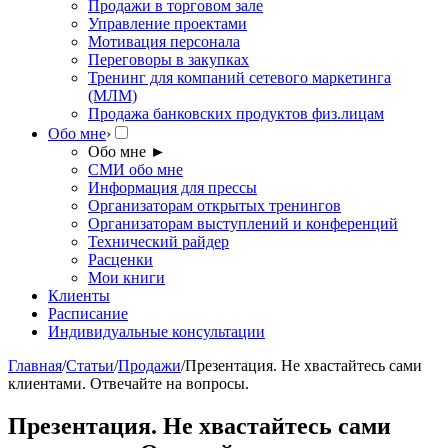
Продажи в торговом зале
Управление проектами
Мотивация персонала
Переговоры в закупках
Тренинг для компаний сетевого маркетинга
(МЛМ)
Продажа банковских продуктов физ.лицам
Обо мне
›
Обо мне
►
СМИ обо мне
Информация для прессы
Организаторам открытых тренингов
Организаторам выступлений и конференций
Технический райдер
Расценки
Мои книги
Клиенты
Расписание
Индивидуальные консультации
Главная
/
Статьи
/
Продажи
/
Презентация. Не хвастайтесь сами
клиентами. Отвечайте на вопросы.
Презентация. Не хвастайтесь сами