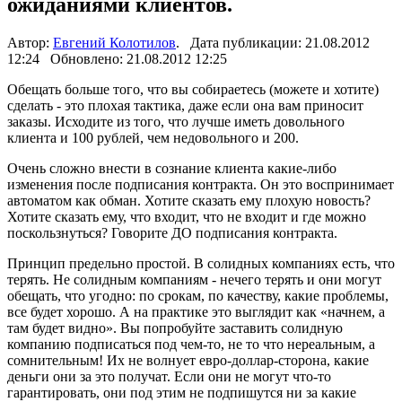
ожиданиями клиентов.
Автор:
Евгений Колотилов
. Дата публикации: 21.08.2012
12:24 Обновлено: 21.08.2012 12:25
Обещать больше того, что вы собираетесь (можете и хотите)
сделать - это плохая тактика, даже если она вам приносит
заказы. Исходите из того, что лучше иметь довольного
клиента и 100 рублей, чем недовольного и 200.
Очень сложно внести в сознание клиента какие-либо
изменения после подписания контракта. Он это воспринимает
автоматом как обман. Хотите сказать ему плохую новость?
Хотите сказать ему, что входит, что не входит и где можно
поскользнуться? Говорите ДО подписания контракта.
Принцип предельно простой. В солидных компаниях есть, что
терять. Не солидным компаниям - нечего терять и они могут
обещать, что угодно: по срокам, по качеству, какие проблемы,
все будет хорошо. А на практике это выглядит как «начнем, а
там будет видно». Вы попробуйте заставить солидную
компанию подписаться под чем-то, не то что нереальным, а
сомнительным! Их не волнует евро-доллар-сторона, какие
деньги они за это получат. Если они не могут что-то
гарантировать, они под этим не подпишутся ни за какие