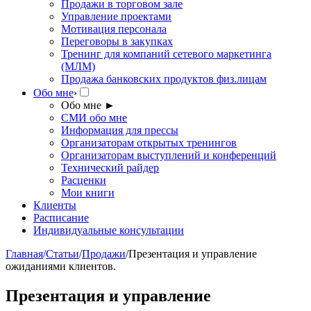
Продажи в торговом зале
Управление проектами
Мотивация персонала
Переговоры в закупках
Тренинг для компаний сетевого маркетинга
(МЛМ)
Продажа банковских продуктов физ.лицам
Обо мне
›
Обо мне
►
СМИ обо мне
Информация для прессы
Организаторам открытых тренингов
Организаторам выступлений и конференций
Технический райдер
Расценки
Мои книги
Клиенты
Расписание
Индивидуальные консультации
Главная
/
Статьи
/
Продажи
/
Презентация и управление
ожиданиями клиентов.
Презентация и управление