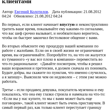
клиентами
Автор:
Евгений Колотилов
. Дата публикации: 21.08.2012
04:24 Обновлено: 21.08.2012 04:24
Во первых, если клиент начинает
впустую
и неконструктивно
тратить ваше время, показывайте ему какими-то сигналами,
что вас шеф срочно вызывает, и необязательно вернетесь,
чтобы он быстрее закончил бестолковое общение с вами.
Во вторых объясните ему процедуру вашей компании по
работе с жалобами. Если он в своей жизни не ограничивает
время, вы ограничивайте. Попробуйте то, на что он жалуется
из туманного «у вас все плохо в компании» переместить во
что-то рациональное: «Давайте посмотрим, чтобы я решил
ваши возражения и претензии, я должен сначала их понимать.
Будьте добры, вы скажите по пунктам, что именно случилось,
а я запишу». Выяснили чем он недоволен – с этим уже можно
работать.
Третье – если продавец девушка, покупатель мужчина и ему
показалось, что она ему глазки строила и намекала на что-то:
«Если вы у нас купите, то мы с вами может быть еще
поговорим», такой клиент может быть очень приставучим. В
самый первый раз, как только клиент переступает границу