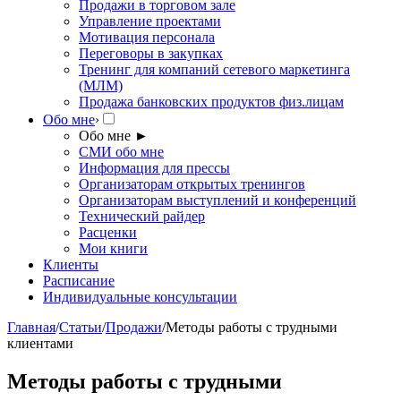
Продажи в торговом зале
Управление проектами
Мотивация персонала
Переговоры в закупках
Тренинг для компаний сетевого маркетинга
(МЛМ)
Продажа банковских продуктов физ.лицам
Обо мне
›
Обо мне
►
СМИ обо мне
Информация для прессы
Организаторам открытых тренингов
Организаторам выступлений и конференций
Технический райдер
Расценки
Мои книги
Клиенты
Расписание
Индивидуальные консультации
Главная
/
Статьи
/
Продажи
/
Методы работы с трудными
клиентами
Методы работы с трудными