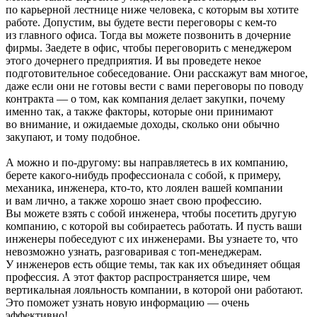
по карьерной лестнице ниже человека, с которым вы хотите
работе. Допустим, вы будете вести переговоры с кем-то
из главного офиса. Тогда вы можете позвонить в дочерние
фирмы. Заедете в офис, чтобы переговорить с менеджером
этого дочернего предприятия. И вы проведете некое
подготовительное собеседование. Они расскажут вам многое,
даже если они не готовы вести с вами переговоры по поводу
контракта — о том, как компания делает закупки, почему
именно так, а также факторы, которые они принимают
во внимание, и ожидаемые доходы, сколько они обычно
закупают, и тому подобное.
А можно и по-другому: вы направляетесь в их компанию,
берете какого-нибудь профессионала с собой, к примеру,
механика, инженера, кто-то, кто лоялен вашей компании
и вам лично, а также хорошо знает свою профессию.
Вы можете взять с собой инженера, чтобы посетить другую
компанию, с которой вы собираетесь работать. И пусть ваши
инженеры побеседуют с их инженерами. Вы узнаете то, что
невозможно узнать, разговаривая с топ-менеджерам.
У инженеров есть общие темы, так как их объединяет общая
профессия. А этот фактор распространяется шире, чем
вертикальная лояльность компании, в которой они работают.
Это поможет узнать новую информацию — очень
эффективно!