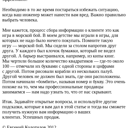
Необходимо в то же время постараться избежать ситуацию,
когда ваш инженер может нанести вам вред. Важно правильно
выбрать человека.
Мне кажется, процесс сбора информации о клиенте это как
игра в морской бой. В моем детстве мы играли в игры, для
которых не надо было ничего покупать. Помните такую
игру — морской бой. Мы сидели за столом напротив друг
друга. У каждого был клочок бумажки, который не видел
другой. А барьер выстраивался, например, из кипы книг.
Мы чертили большое количество квадратиков — где-то около
100 — отмечали их буквами с одной стороны и цифрами
с другой. Потом рисовали корабли из нескольких палуб.
Другой человек не должен был знать, где они расположены.
Потом начинали «бомбить», называя номер и букву. Это очень
похоже на то, чем мы профессиональные продавцы
занимаемся — нам надо узнать то, что от нас скрывают.
Итак. Задавайте открытые вопросы, и используйте другие
подсказки, которые я вам дал в этой статье и тогда вы сможете
получить нужную вам информацию о ваших
клиентах. Успешных продаж.
© Евгений Колотилов 2012