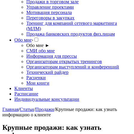
Продажи в торговом зале
Управление проектами
Мотивация персонала
Переговоры в закупках
Тренинг для компаний сетевого маркетинга
(МЛМ)
Продажа банковских продуктов физ.лицам
Обо мне
›
Обо мне
►
СМИ обо мне
Информация для прессы
Организаторам открытых тренингов
Организаторам выступлений и конференций
Технический райдер
Расценки
Мои книги
Клиенты
Расписание
Индивидуальные консультации
Главная
/
Статьи
/
Продажи
/
Крупные продажи: как узнать
информацию о клиенте
Крупные продажи: как узнать