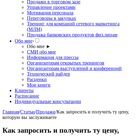
Продажи в торговом зале
Управление проектами
Мотивация персонала
Переговоры в закупках
Тренинг для компаний сетевого маркетинга
(МЛМ)
Продажа банковских продуктов физ.лицам
Обо мне
›
Обо мне
►
СМИ обо мне
Информация для прессы
Организаторам открытых тренингов
Организаторам выступлений и конференций
Технический райдер
Расценки
Мои книги
Клиенты
Расписание
Индивидуальные консультации
Главная
/
Статьи
/
Продажи
/
Как запросить и получить ту цену,
которую вы заслуживаете
Как запросить и получить ту цену,