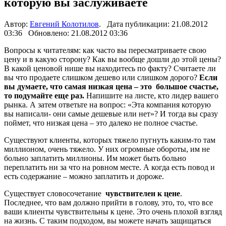
которую вы заслуживаете
Автор:
Евгений Колотилов
. Дата публикации: 21.08.2012
03:36 Обновлено: 21.08.2012 03:36
Вопросы к читателям: как часто вы пересматриваете свою
цену и в какую сторону? Как вы вообще дошли до этой цены?
В какой ценовой нише вы находитесь по факту? Считаете ли
вы что продаете слишком дешево или слишком дорого?
Если
вы думаете, что самая низкая цена – это большое счастье,
то подумайте еще раз.
Напишите на листе, кто лидер вашего
рынка. А затем ответьте на вопрос: «Эта компания которую
вы написали- они самые дешевые или нет»? И тогда вы сразу
поймет, что низкая цена – это далеко не полное счастье.
Существуют клиенты, которых тяжело пугнуть каким-то там
миллионом, очень тяжело. У них огромные обороты, им не
больно заплатить миллионы. Им может быть больно
переплатить ни за что на ровном месте. А когда есть повод и
есть содержание – можно заплатить и дороже.
Существует словосочетание
чувствителен к цене
.
Последнее, что вам должно прийти в голову, это, то, что все
ваши клиенты чувствительны к цене. Это очень плохой взгляд
на жизнь. С таким подходом, вы можете начать защищаться