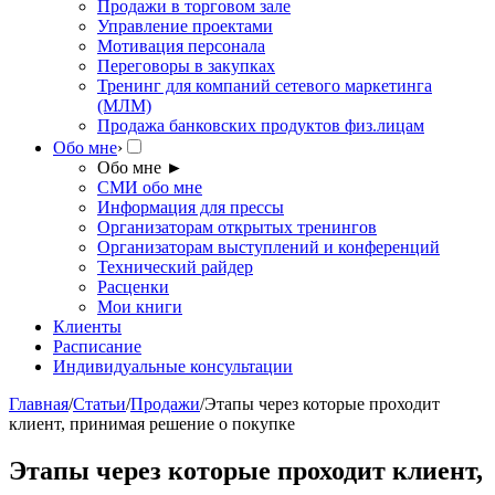
Продажи в торговом зале
Управление проектами
Мотивация персонала
Переговоры в закупках
Тренинг для компаний сетевого маркетинга
(МЛМ)
Продажа банковских продуктов физ.лицам
Обо мне
›
Обо мне
►
СМИ обо мне
Информация для прессы
Организаторам открытых тренингов
Организаторам выступлений и конференций
Технический райдер
Расценки
Мои книги
Клиенты
Расписание
Индивидуальные консультации
Главная
/
Статьи
/
Продажи
/
Этапы через которые проходит
клиент, принимая решение о покупке
Этапы через которые проходит клиент,