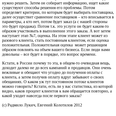
нужно решить. Затем он собирает информацию, ищет какие
существуют способы решения его проблемы. Потом
определяет критерии, по которым будет выбирать поставщика,
далее осуществит сравнение поставщиков – кто вписывается в
параметры, а кто нет, потом будет заказ (а с нашей стороны
это будет продажа). Потом т.к. это услуги он будет каким-то
образом участвовать в выполнении этого заказа. А вот затем
наступает этап №7, оценка. На этом этапе клиент может из
разового клиента, стать постоянным клиентом, если оценка
положительная. Положительная оценка может решающим
образом повлиять на объем вашего бизнеса. Если люди вами
довольны – все будет в порядке, это вопрос времени.
Кстати, в России почему то эта, в общем-то очевидная вещь,
доходит далеко не до всех кампаний и продавцов. Они очень
вежливые и обещают что угодно до получения оплаты с
клиента, а затем получив оплату вдруг забывают о своих
обещаниях. О каком уж тут постоянном потоке клиентов
можно говорить? Кстати, есть ли у вас статистика, из которой
видно, каков процент клиентов к вам обращается повторно, а
какой уходит навсегда после первого заказа?
(с) Радмило Лукич, Евгений Колотилов 2012