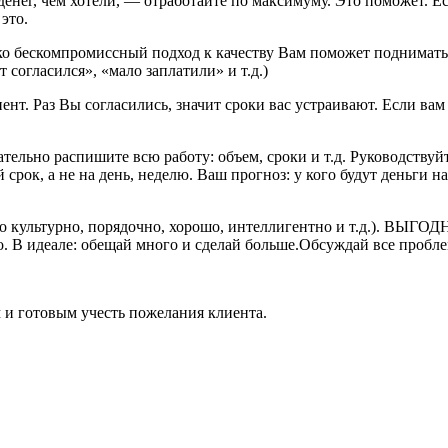
денег, чем хотели, — отработайте по максимуму. Это поможет. Е
это.
ько бескомпромиссный подход к качеству Вам поможет поднимать е
т согласился», «мало заплатили» и т.д.)
ент. Раз Вы согласились, значит сроки вас устраивают. Если ва
тельно распишите всю работу: объем, сроки и т.д. Руководству
рок, а не на день, неделю. Ваш прогноз: у кого будут деньги на 
то культурно, порядочно, хорошо, интеллигентно и т.д.). ВЫГО
. В идеале: обещай много и сделай больше.Обсуждай все пробле
м и готовым учесть пожелания клиента.