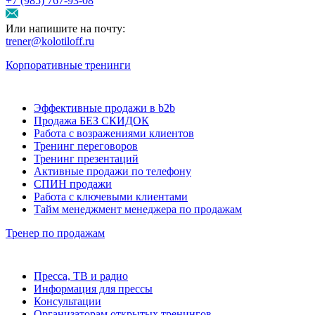
+7 (985) 767‑93‑08
Или напишите на почту:
trener@kolotiloff.ru
Корпоративные тренинги
Эффективные продажи в b2b
Продажа БЕЗ СКИДОК
Работа с возражениями клиентов
Тренинг переговоров
Тренинг презентаций
Активные продажи по телефону
СПИН продажи
Работа с ключевыми клиентами
Тайм менеджмент менеджера по продажам
Тренер по продажам
Пресса, ТВ и радио
Информация для прессы
Консультации
Организаторам открытых тренингов