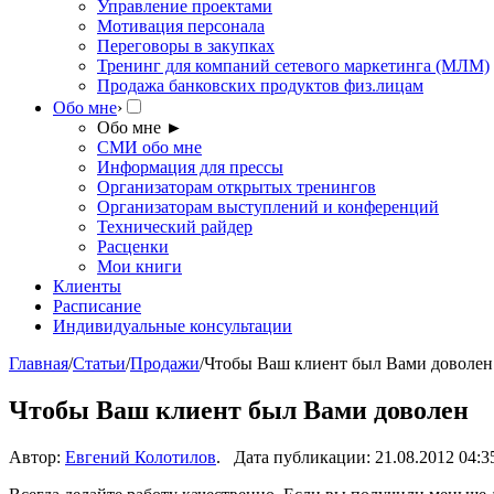
Управление проектами
Мотивация персонала
Переговоры в закупках
Тренинг для компаний сетевого маркетинга (МЛМ)
Продажа банковских продуктов физ.лицам
Обо мне
›
Обо мне
►
СМИ обо мне
Информация для прессы
Организаторам открытых тренингов
Организаторам выступлений и конференций
Технический райдер
Расценки
Мои книги
Клиенты
Расписание
Индивидуальные консультации
Главная
/
Статьи
/
Продажи
/
Чтобы Ваш клиент был Вами доволен
Чтобы Ваш клиент был Вами доволен
Автор:
Евгений Колотилов
. Дата публикации: 21.08.2012 04:3