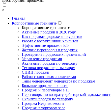
здесь обучают продажам
×
Главная
Корпоративные тренинги
›
Корпоративные тренинги
►
Активные продажи в 2026 году
Как продавать дороже конкурентов
Работа с возражениями клиентов
Эффективные продажи b2b
Жесткие переговоры в продажах
Проведение продающих презентаций
Управление продажами
Активные продажи по телефону
Техника продаж первым лицам
СПИН продажи
Работа с ключевыми клиентами
Тайм менеджмент менеджера по продажам
Большие продажи в кризис
Продажи и переговоры в IT
Переговоры по возврату дебиторской задолженност
Скрипты продаж по телефону
Продажа Недвижимости
Продажи в торговом зале