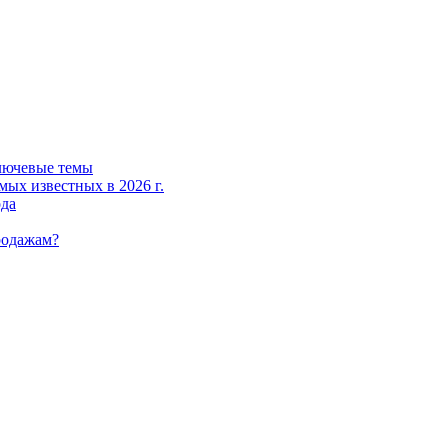
лючевые темы
мых известных в 2026 г.
ода
родажам?