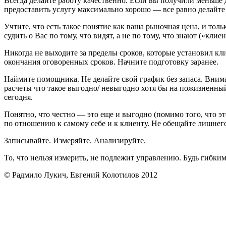
Всегда делайте работу качественно. Если вы получили меньше 
предоставить услугу максимально хорошо — все равно делайте 
Учтите, что есть такое понятие как ваша рыночная цена, и тол
судить о Вас по тому, что видят, а не по тому, что знают («клиен
Никогда не выходите за пределы сроков, которые установил кли
окончания оговоренных сроков. Начните подготовку заранее.
Наймите помощника. Не делайте свой график без запаса. Внима
расчеты что такое выгодно/ невыгодно хотя бы на пожизненный с
сегодня.
Понятно, что честно — это еще и выгодно (помимо того, что э
по отношению к самому себе и к клиенту. Не обещайте лишнего
Записывайте. Измеряйте. Анализируйте.
То, что нельзя измерить, не подлежит управлению. Будь гибки
© Радмило Лукич, Евгений Колотилов 2012