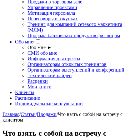
Продажи в торговом зале
Управление проектами
Мотивация персонала
Переговоры в закупках
Тренинг для компаний сетевого маркетинга
(МЛМ)
Продажа банковских продуктов физ.лицам
Обо мне
›
Обо мне
►
СМИ обо мне
Информация для прессы
Организаторам открытых тренингов
Организаторам выступлений и конференций
Технический райдер
Расценки
Мои книги
Клиенты
Расписание
Индивидуальные консультации
Главная
/
Статьи
/
Продажи
/
Что взять с собой на встречу с
клиентом
Что взять с собой на встречу с