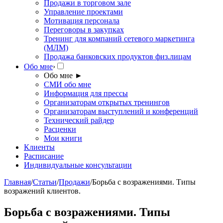
Продажи в торговом зале
Управление проектами
Мотивация персонала
Переговоры в закупках
Тренинг для компаний сетевого маркетинга
(МЛМ)
Продажа банковских продуктов физ.лицам
Обо мне
›
Обо мне
►
СМИ обо мне
Информация для прессы
Организаторам открытых тренингов
Организаторам выступлений и конференций
Технический райдер
Расценки
Мои книги
Клиенты
Расписание
Индивидуальные консультации
Главная
/
Статьи
/
Продажи
/
Борьба с возражениями. Типы
возражений клиентов.
Борьба с возражениями. Типы