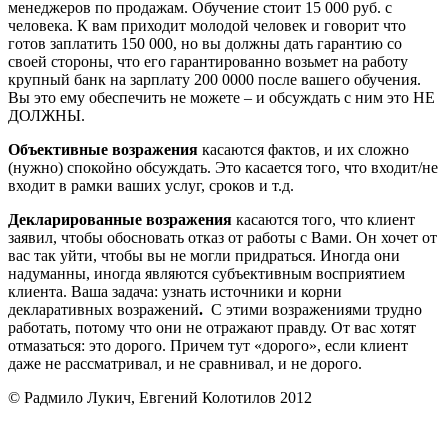
менеджеров по продажам. Обучение стоит 15 000 руб. с
человека. К вам приходит молодой человек и говорит что
готов заплатить 150 000, но вы должны дать гарантию со
своей стороны, что его гарантированно возьмет на работу
крупный банк на зарплату 200 0000 после вашего обучения.
Вы это ему обеспечить не можете – и обсуждать с ним это НЕ
ДОЛЖНЫ.
Объективные возражения
касаются фактов, и их сложно
(нужно) спокойно обсуждать. Это касается того, что входит/не
входит в рамки ваших услуг, сроков и т.д.
Декларированные возражения
касаются того, что клиент
заявил, чтобы обосновать отказ от работы с Вами. Он хочет от
вас так уйти, чтобы вы не могли придраться. Иногда они
надуманны, иногда являются субъективным восприятием
клиента. Ваша задача: узнать источники и корни
декларативных возражений
.
С этими возражениями трудно
работать, потому что они не отражают правду. От вас хотят
отмазаться: это дорого. Причем тут «дорого», если клиент
даже не рассматривал, и не сравнивал, и не дорого.
© Радмило Лукич, Евгений Колотилов 2012