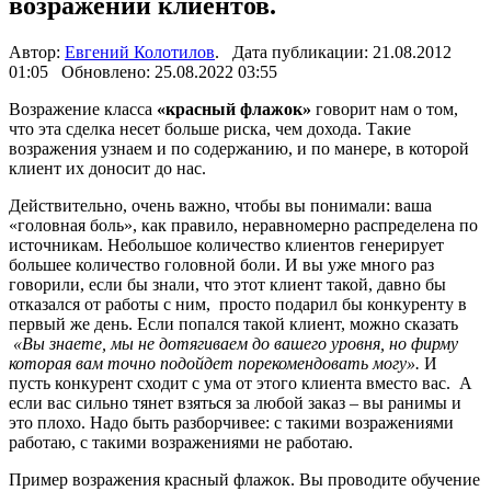
возражений клиентов.
Автор:
Евгений Колотилов
. Дата публикации: 21.08.2012
01:05 Обновлено: 25.08.2022 03:55
Возражение класса
«красный флажок»
говорит нам о том,
что эта сделка несет больше риска, чем дохода. Такие
возражения узнаем и по содержанию, и по манере, в которой
клиент их доносит до нас.
Действительно, очень важно, чтобы вы понимали: ваша
«головная боль», как правило, неравномерно распределена по
источникам. Небольшое количество клиентов генерирует
большее количество головной боли. И вы уже много раз
говорили, если бы знали, что этот клиент такой, давно бы
отказался от работы с ним, просто подарил бы конкуренту в
первый же день. Если попался такой клиент, можно сказать
«Вы знаете, мы не дотягиваем до вашего уровня, но фирму
которая вам точно подойдет порекомендовать могу».
И
пусть конкурент сходит с ума от этого клиента вместо вас. А
если вас сильно тянет взяться за любой заказ – вы ранимы и
это плохо. Надо быть разборчивее: с такими возражениями
работаю, с такими возражениями не работаю.
Пример возражения красный флажок. Вы проводите обучение