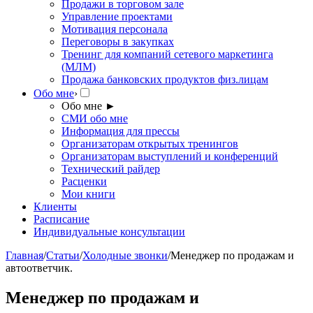
Продажи в торговом зале
Управление проектами
Мотивация персонала
Переговоры в закупках
Тренинг для компаний сетевого маркетинга
(МЛМ)
Продажа банковских продуктов физ.лицам
Обо мне
›
Обо мне
►
СМИ обо мне
Информация для прессы
Организаторам открытых тренингов
Организаторам выступлений и конференций
Технический райдер
Расценки
Мои книги
Клиенты
Расписание
Индивидуальные консультации
Главная
/
Статьи
/
Холодные звонки
/
Менеджер по продажам и
автоответчик.
Менеджер по продажам и