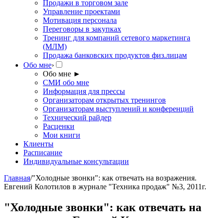
Продажи в торговом зале
Управление проектами
Мотивация персонала
Переговоры в закупках
Тренинг для компаний сетевого маркетинга
(МЛМ)
Продажа банковских продуктов физ.лицам
Обо мне
›
Обо мне
►
СМИ обо мне
Информация для прессы
Организаторам открытых тренингов
Организаторам выступлений и конференций
Технический райдер
Расценки
Мои книги
Клиенты
Расписание
Индивидуальные консультации
Главная
/
"Холодные звонки": как отвечать на возражения.
Евгений Колотилов в журнале "Техника продаж" №3, 2011г.
"Холодные звонки": как отвечать на