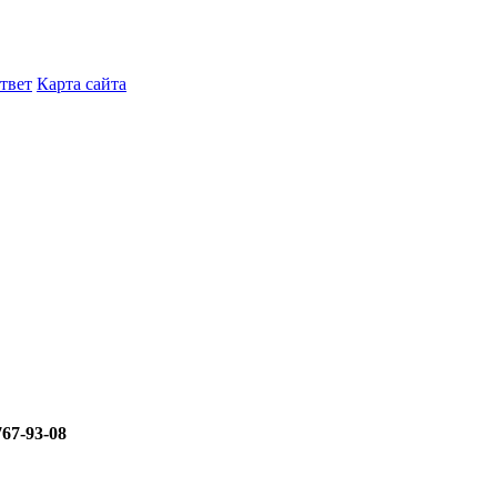
твет
Карта сайта
767‑93‑08