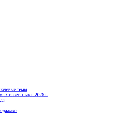
лючевые темы
мых известных в 2026 г.
ода
родажам?