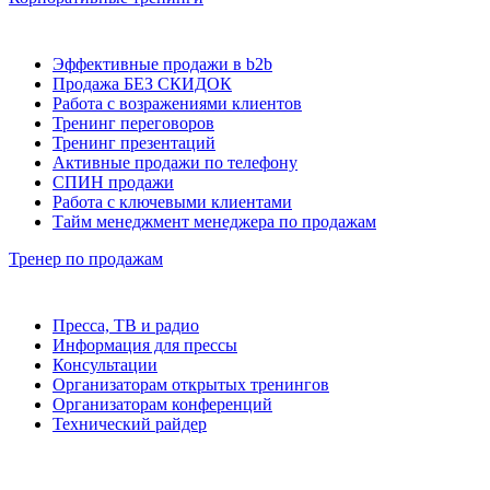
Эффективные продажи в b2b
Продажа БЕЗ СКИДОК
Работа с возражениями клиентов
Тренинг переговоров
Тренинг презентаций
Активные продажи по телефону
СПИН продажи
Работа с ключевыми клиентами
Тайм менеджмент менеджера по продажам
Тренер по продажам
Пресса, ТВ и радио
Информация для прессы
Консультации
Организаторам открытых тренингов
Организаторам конференций
Технический райдер