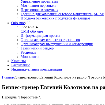
Управление проектами
Мотивация персонала
Переговоры в закупках
Тренинг для компаний сетевого маркетинга (МЛМ)
Продажа банковских продуктов физ.лицам
Обо мне
›
Обо мне
►
СМИ обо мне
Информация для прессы
Организаторам открытых тренингов
Организаторам выступлений и конференций
Технический райдер
Расценки
Мои книги
Клиенты
Расписание
Индивидуальные консультации
Главная
/
Бизнес-тренер Евгений Колотилов на радио "Говорит 
Бизнес-тренер Евгений Колотилов на р
Передача "Поработаем".