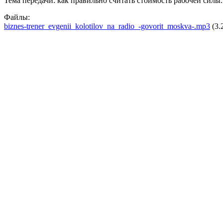
Тема передачи: как правильно считать стоимость рабочей силы.
Файлы:
biznes-trener_evgenii_kolotilov_na_radio_-govorit_moskva-.mp3
(3.